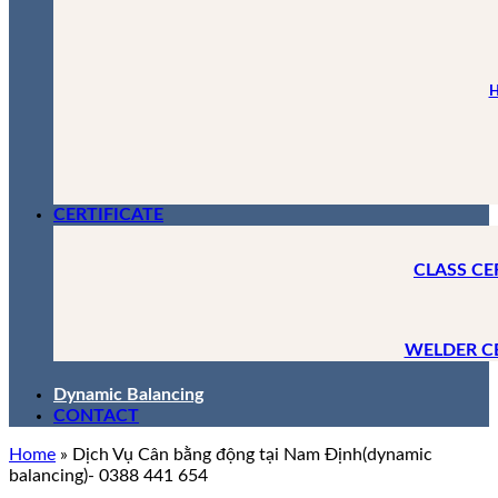
H
CERTIFICATE
CLASS CE
WELDER C
Dynamic Balancing
CONTACT
Home
»
Dịch Vụ Cân bằng động tại Nam Định(dynamic
balancing)- 0388 441 654