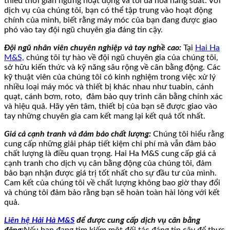
thiểu thời gian ngừng hoạt động và tối đa hóa năng suất. Với
dịch vụ của chúng tôi, bạn có thể tập trung vào hoạt động
chính của mình, biết rằng máy móc của bạn đang được giao
phó vào tay đội ngũ chuyên gia đáng tin cậy.
Đội ngũ nhân viên chuyên nghiệp và tay nghề cao:
Tại
Hai Ha
M&S,
chúng tôi tự hào về đội ngũ chuyên gia của chúng tôi,
sở hữu kiến thức và kỹ năng sâu rộng về cân bằng động. Các
kỹ thuật viên của chúng tôi có kinh nghiệm trong việc xử lý
nhiều loại máy móc và thiết bị khác nhau như tuabin, cánh
quạt, cánh bơm, roto, đảm bảo quy trình cân bằng chính xác
và hiệu quả. Hãy yên tâm, thiết bị của bạn sẽ được giao vào
tay những chuyên gia cam kết mang lại kết quả tốt nhất.
Giá cả cạnh tranh và đảm bảo chất lượng:
Chúng tôi hiểu rằng
cung cấp những giải pháp tiết kiệm chi phí mà vẫn đảm bảo
chất lượng là điều quan trọng. Hai Ha M&S cung cấp giá cả
cạnh tranh cho dịch vụ cân bằng động của chúng tôi, đảm
bảo bạn nhận được giá trị tốt nhất cho sự đầu tư của mình.
Cam kết của chúng tôi về chất lượng không bao giờ thay đổi
và chúng tôi đảm bảo rằng bạn sẽ hoàn toàn hài lòng với kết
quả.
Liên hệ Hải Hà M&S
để được cung cấp dịch vụ cân bằng
động:
Nếu bạn đang tìm kiếm một đối tác đáng tin cậy để thực