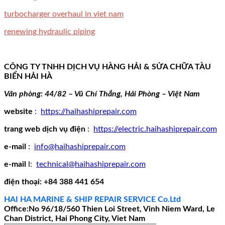
turbocharger overhaul in viet nam
renewing hydraulic piping
CÔNG TY TNHH DỊCH VỤ HÀNG HẢI & SỬA CHỮA TÀU
BIỂN HẢI HÀ
Văn phòng: 44/82 – Vũ Chí Thắng, Hải Phòng – Việt Nam
website
:
https://haihashiprepair.com
trang web dịch vụ điện
:
https://electric.haihashiprepair.com
e-mail
:
info@haihashiprepair.com
e-mail
l:
technical@haihashiprepair.com
điện thoại: +84 388 441 654
HAI HA MARINE & SHIP REPAIR SERVICE Co.Ltd
Office:No 96/18/560 Thien Loi Street, Vinh Niem Ward, Le
Chan District, Hai Phong City, Viet Nam